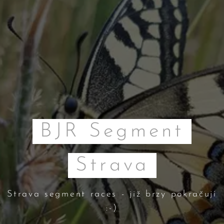
BJR Segment
Strava
Strava segment races - již brzy pokračují
:-)