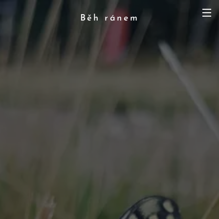
Běh ránem