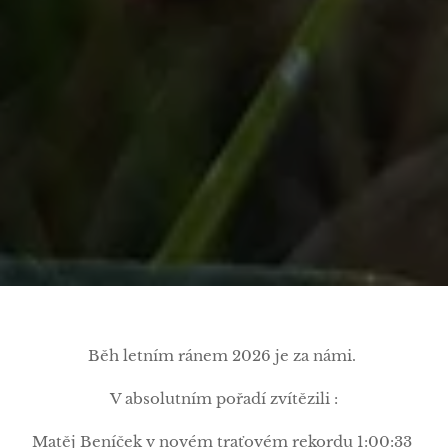
Běh letním ránem 2026 je za námi.
V absolutním pořadí zvítězili :
Matěj Beníček v novém traťovém rekordu 1:00:33