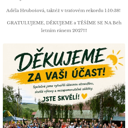
Adéla Hrubošová, taktéž v traťovém rekordu 1:10:38!
GRATULUJEME, DĚKUJEME a TĚŠÍME SE NA Běh
letním ránem 2027!!!